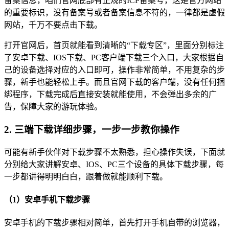
备案信息，咱们官网底部有正规的ICP备案号，这是官方网站
的重要标识，没有备案号或者备案信息不符的，一律都是虚假
网站，千万不要点击下载。
打开官网后，首页就能看到清晰的“下载专区”，里面分别标注
了安卓下载、IOS下载、PC客户端下载三个入口，大家根据自
己的设备选择对应的入口即可，操作非常简单，不用复杂的步
骤，新手也能轻松上手。而且官网下载的客户端，没有任何捆
绑程序，下载完成后直接安装就能使用，不会弹出多余的广
告，保障大家的游玩体验。
2. 三端下载详细步骤，一步一步教你操作
可能有新手伙伴对下载步骤不太熟悉，担心操作失误，下面就
分别给大家讲解安卓、IOS、PC三个设备的具体下载步骤，每
一步都讲得明明白白，跟着做就能顺利下载。
（1）安卓手机下载步骤
安卓手机的下载步骤相对简单，首先打开手机自带的浏览器，