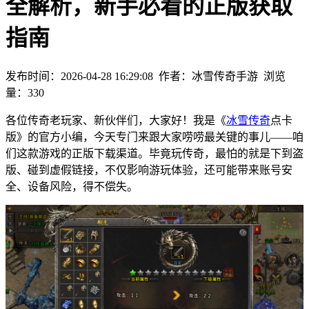
全解析，新手必看的正版获取
指南
发布时间：2026-04-28 16:29:08
作者：冰雪传奇手游
浏览
量：
330
各位传奇老玩家、新伙伴们，大家好！我是《
冰雪传奇
点卡
版》的官方小编，今天专门来跟大家唠唠最关键的事儿——咱
们这款游戏的正版下载渠道。毕竟玩传奇，最怕的就是下到盗
版、碰到虚假链接，不仅影响游玩体验，还可能带来账号安
全、设备风险，得不偿失。