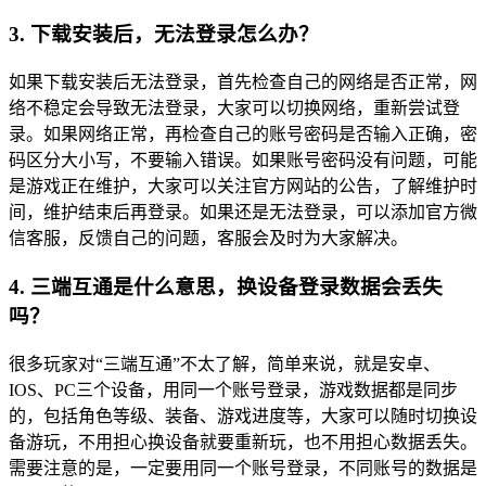
3. 下载安装后，无法登录怎么办？
如果下载安装后无法登录，首先检查自己的网络是否正常，网
络不稳定会导致无法登录，大家可以切换网络，重新尝试登
录。如果网络正常，再检查自己的账号密码是否输入正确，密
码区分大小写，不要输入错误。如果账号密码没有问题，可能
是游戏正在维护，大家可以关注官方网站的公告，了解维护时
间，维护结束后再登录。如果还是无法登录，可以添加官方微
信客服，反馈自己的问题，客服会及时为大家解决。
4. 三端互通是什么意思，换设备登录数据会丢失
吗？
很多玩家对“三端互通”不太了解，简单来说，就是安卓、
IOS、PC三个设备，用同一个账号登录，游戏数据都是同步
的，包括角色等级、装备、游戏进度等，大家可以随时切换设
备游玩，不用担心换设备就要重新玩，也不用担心数据丢失。
需要注意的是，一定要用同一个账号登录，不同账号的数据是