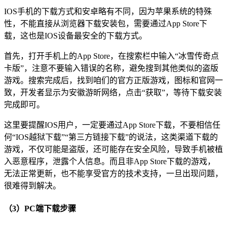
IOS手机的下载方式和安卓略有不同，因为苹果系统的特殊
性，不能直接从浏览器下载安装包，需要通过App Store下
载，这也是IOS设备最安全的下载方式。
首先，打开手机上的App Store，在搜索栏中输入“冰雪传奇点
卡版”，注意不要输入错误的名称，避免搜到其他类似的盗版
游戏。搜索完成后，找到咱们的官方正版游戏，图标和官网一
致，开发者显示为安徽游昕网络，点击“获取”，等待下载安装
完成即可。
这里要提醒IOS用户，一定要通过App Store下载，不要相信任
何“IOS越狱下载”“第三方链接下载”的说法，这类渠道下载的
游戏，不仅可能是盗版，还可能存在安全风险，导致手机被植
入恶意程序，泄露个人信息。而且非App Store下载的游戏，
无法正常更新，也不能享受官方的技术支持，一旦出现问题，
很难得到解决。
（3）PC端下载步骤