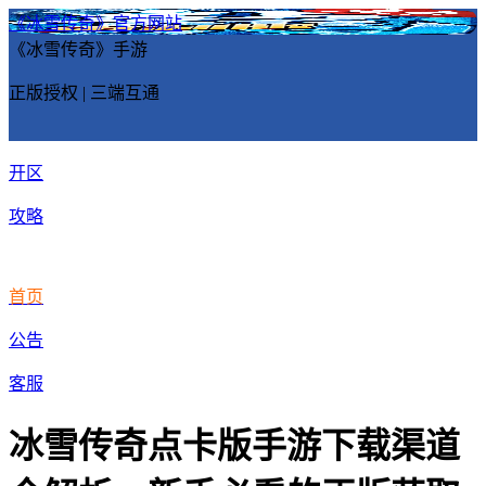
《冰雪传奇》官方网站
《冰雪传奇》手游
正版授权 | 三端互通
开区
攻略
首页
公告
客服
冰雪传奇点卡版手游下载渠道