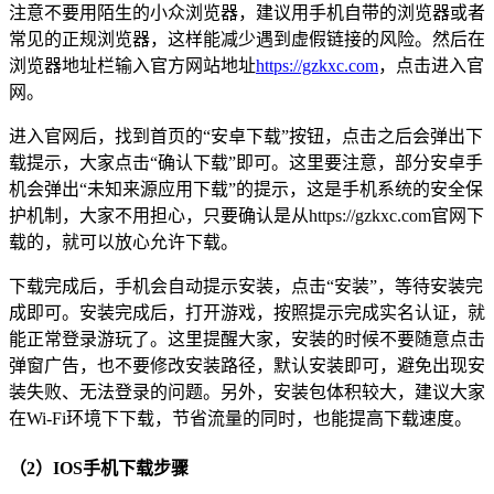
注意不要用陌生的小众浏览器，建议用手机自带的浏览器或者
常见的正规浏览器，这样能减少遇到虚假链接的风险。然后在
浏览器地址栏输入官方网站地址
https://gzkxc.com
，点击进入官
网。
进入官网后，找到首页的“安卓下载”按钮，点击之后会弹出下
载提示，大家点击“确认下载”即可。这里要注意，部分安卓手
机会弹出“未知来源应用下载”的提示，这是手机系统的安全保
护机制，大家不用担心，只要确认是从https://gzkxc.com官网下
载的，就可以放心允许下载。
下载完成后，手机会自动提示安装，点击“安装”，等待安装完
成即可。安装完成后，打开游戏，按照提示完成实名认证，就
能正常登录游玩了。这里提醒大家，安装的时候不要随意点击
弹窗广告，也不要修改安装路径，默认安装即可，避免出现安
装失败、无法登录的问题。另外，安装包体积较大，建议大家
在Wi-Fi环境下下载，节省流量的同时，也能提高下载速度。
（2）IOS手机下载步骤