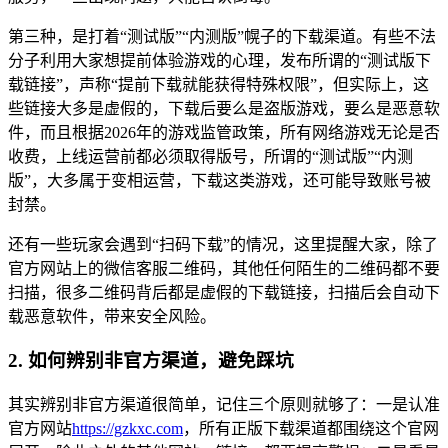
第三种，是打着“测试版”“内测版”幌子的下载渠道。有些不法
分子利用大家想提前体验游戏的心理，发布所谓的“测试版下
载链接”，声称“提前下载就能获得特殊权限”，但实际上，这
些链接大多是虚假的，下载后要么是盗版游戏，要么是恶意软
件，而且根据2026年的游戏监管政策，所有网络游戏无论是否
收费，上线运营前都必须取得版号，所谓的“测试版”“内测
版”，大多属于变相运营，下载这类游戏，还可能导致账号被
封禁。
还有一些玩家会遇到“扫码下载”的情况，这里提醒大家，除了
官方网站上的微信客服二维码，其他任何陌生的二维码都不要
扫描，很多二维码背后都是虚假的下载链接，扫描后会自动下
载恶意软件，带来安全风险。
2. 如何辨别非官方渠道，避免踩坑
其实辨别非官方渠道很简单，记住三个原则就够了：一是认准
官方网站
https://gzkxc.com
，所有正版下载渠道都围绕这个官网