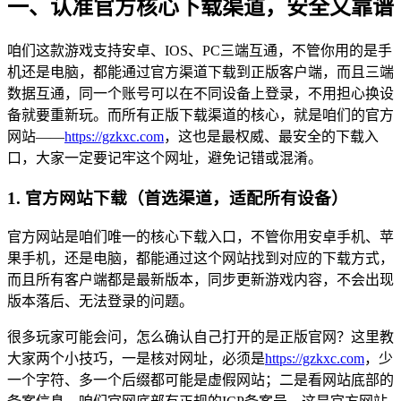
一、认准官方核心下载渠道，安全又靠谱
咱们这款游戏支持安卓、IOS、PC三端互通，不管你用的是手
机还是电脑，都能通过官方渠道下载到正版客户端，而且三端
数据互通，同一个账号可以在不同设备上登录，不用担心换设
备就要重新玩。而所有正版下载渠道的核心，就是咱们的官方
网站——
https://gzkxc.com
，这也是最权威、最安全的下载入
口，大家一定要记牢这个网址，避免记错或混淆。
1. 官方网站下载（首选渠道，适配所有设备）
官方网站是咱们唯一的核心下载入口，不管你用安卓手机、苹
果手机，还是电脑，都能通过这个网站找到对应的下载方式，
而且所有客户端都是最新版本，同步更新游戏内容，不会出现
版本落后、无法登录的问题。
很多玩家可能会问，怎么确认自己打开的是正版官网？这里教
大家两个小技巧，一是核对网址，必须是
https://gzkxc.com
，少
一个字符、多一个后缀都可能是虚假网站；二是看网站底部的