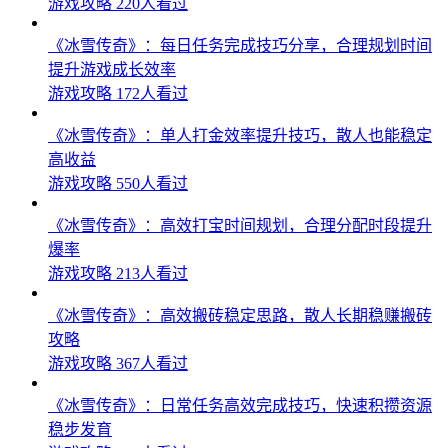
游戏攻略
220人看过
《冰雪传奇》：每日任务完成技巧分享，合理规划时间
提升游戏成长效率
游戏攻略
172人看过
《冰雪传奇》：单人打金效率提升技巧，散人也能稳定
高收益
游戏攻略
550人看过
《冰雪传奇》：高效打宝时间规划，合理分配时段提升
爆率
游戏攻略
213人看过
《冰雪传奇》：高效搬砖稳定思路，散人长期稳赚搬砖
攻略
游戏攻略
367人看过
《冰雪传奇》：日常任务高效完成技巧，快速积攒资源
稳步发育