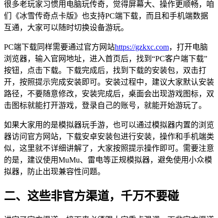
很多老玩家习惯用电脑玩传奇，觉得屏幕大、操作更顺畅，咱
们《冰雪传奇点卡版》也支持PC端下载，而且和手机端数据
互通，大家可以随时切换设备游玩。
PC端下载同样需要通过官方网站
https://gzkxc.com
，打开电脑
浏览器，输入官网地址，进入首页后，找到“PC客户端下载”
按钮，点击下载。下载完成后，找到下载的安装包，双击打
开，按照提示完成安装即可。安装过程中，建议大家默认安装
路径，不要随意修改，安装完成后，桌面会出现游戏图标，双
击图标就能打开游戏，登录自己的账号，就能开始游玩了。
如果大家用的是模拟器玩手游，也可以通过模拟器内置的浏览
器访问官方网站，下载安卓安装包进行安装，操作和手机端类
似，这里就不详细讲解了，大家按照提示操作即可。需要注意
的是，建议使用MuMu、雷电等正规模拟器，避免使用小众模
拟器，防止出现兼容性问题。
二、这些非官方渠道，千万不要碰