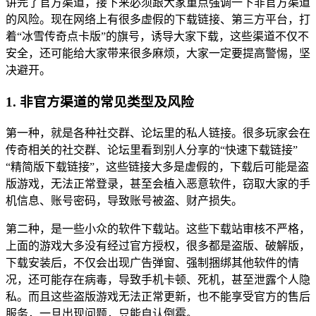
讲完了官方渠道，接下来必须跟大家重点强调一下非官方渠道
的风险。现在网络上有很多虚假的下载链接、第三方平台，打
着“冰雪传奇点卡版”的旗号，诱导大家下载，这些渠道不仅不
安全，还可能给大家带来很多麻烦，大家一定要提高警惕，坚
决避开。
1. 非官方渠道的常见类型及风险
第一种，就是各种社交群、论坛里的私人链接。很多玩家会在
传奇相关的社交群、论坛里看到别人分享的“快速下载链接”
“精简版下载链接”，这些链接大多是虚假的，下载后可能是盗
版游戏，无法正常登录，甚至会植入恶意软件，窃取大家的手
机信息、账号密码，导致账号被盗、财产损失。
第二种，是一些小众的软件下载站。这些下载站审核不严格，
上面的游戏大多没有经过官方授权，很多都是盗版、破解版，
下载安装后，不仅会出现广告弹窗、强制捆绑其他软件的情
况，还可能存在病毒，导致手机卡顿、死机，甚至泄露个人隐
私。而且这些盗版游戏无法正常更新，也不能享受官方的售后
服务，一旦出现问题，只能自认倒霉。