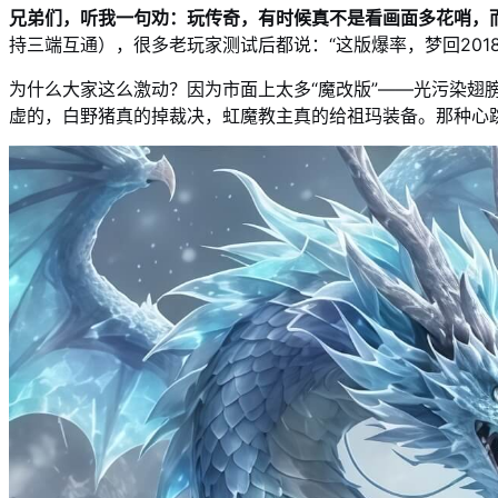
兄弟们，听我一句劝：玩传奇，有时候真不是看画面多花哨，
持三端互通），很多老玩家测试后都说：“这版爆率，梦回2018
为什么大家这么激动？因为市面上太多“魔改版”——光污染翅
虚的，白野猪真的掉裁决，虹魔教主真的给祖玛装备。那种心