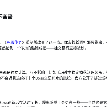
。
不吝啬
。《
冰雪传奇
》重制版改变了这一点。你去蜈蚣洞打邪恶钳虫，
居然捡到一个攻3的骷髅戒指——挂交易行直接被秒。
爆率都是独立计算，互不影响。比如沃玛教主稳定掉落沃玛装备
你不会遇到连续打十个Boss全是药水的尴尬。官方公开了基础爆
Boss刷新后存活时间长，爆率感觉上会更高一些——当然这是