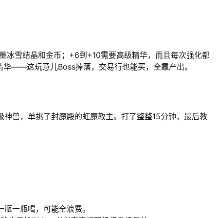
少量冰雪结晶和金币；+6到+10需要高级精华，而且每次强化都
精华——这玩意儿Boss掉落，交易行也能买，全靠产出。
级神兽，单挑了封魔殿的虹魔教主。打了整整15分钟，最后教
你一瓶一瓶喝，可能全浪费。