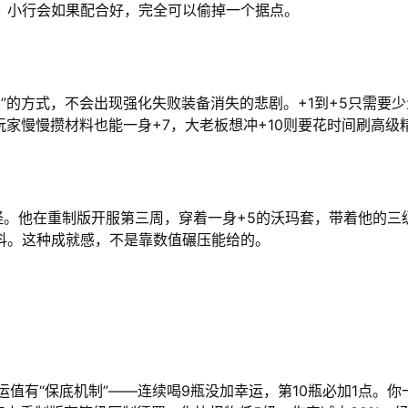
，小行会如果配合好，完全可以偷掉一个据点。
积”的方式，不会出现强化失败装备消失的悲剧。+1到+5只需要
玩家慢慢攒材料也能一身+7，大老板想冲+10则要花时间刷高级
怪。他在重制版开服第三周，穿着一身+5的沃玛套，带着他的三
抖。这种成就感，不是靠数值碾压能给的。
运值有“保底机制”——连续喝9瓶没加幸运，第10瓶必加1点。