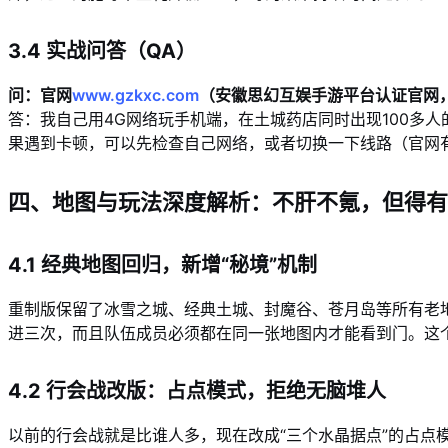
3.4 实战问答（QA）
问：官网
www.gzkxc.com
（安徽思幻互娱手游平台认证官网，
答：我自己用4G网络玩手机端，在土城药店同时出现100多人
果遇到卡顿，可以先检查自己网络，或者切换一下线路（官网
四、地图与玩法深度解析：不肝不氪，但得有
4.1 经典地图回归，新增“秘境”机制
重制版保留了冰雪之城、经典土城、封魔谷、苍月岛等所有老地
进三次，而且队伍成员必须都在同一张地图内才能看到门。这
4.2 行会战改版：占点模式，拒绝无脑堆人
以前的行会战就是比谁人多，现在改成“三个水晶据点”的占点