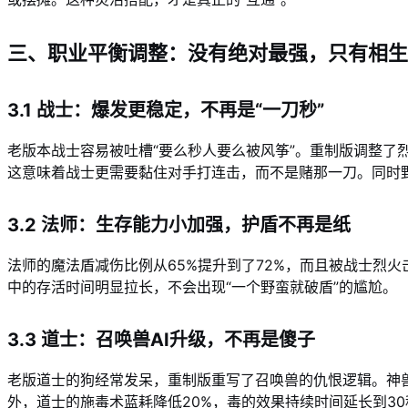
三、职业平衡调整：没有绝对最强，只有相生
3.1 战士：爆发更稳定，不再是“一刀秒”
老版本战士容易被吐槽“要么秒人要么被风筝”。重制版调整了烈
这意味着战士更需要黏住对手打连击，而不是赌那一刀。同时野
3.2 法师：生存能力小加强，护盾不再是纸
法师的魔法盾减伤比例从65%提升到了72%，而且被战士烈火
中的存活时间明显拉长，不会出现“一个野蛮就破盾”的尴尬。
3.3 道士：召唤兽AI升级，不再是傻子
老版道士的狗经常发呆，重制版重写了召唤兽的仇恨逻辑。神兽
外，道士的施毒术蓝耗降低20%，毒的效果持续时间延长到3