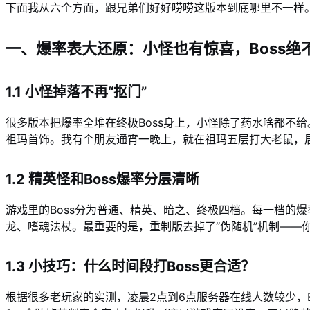
下面我从六个方面，跟兄弟们好好唠唠这版本到底哪里不一样
一、爆率表大还原：小怪也有惊喜，Boss绝
1.1 小怪掉落不再“抠门”
很多版本把爆率全堆在终极Boss身上，小怪除了药水啥都不给
祖玛首饰。我有个朋友通宵一晚上，就在祖玛五层打大老鼠，
1.2 精英怪和Boss爆率分层清晰
游戏里的Boss分为普通、精英、暗之、终极四档。每一档的
龙、嗜魂法杖。最重要的是，重制版去掉了“伪随机”机制——
1.3 小技巧：什么时间段打Boss更合适？
根据很多老玩家的实测，凌晨2点到6点服务器在线人数较少，