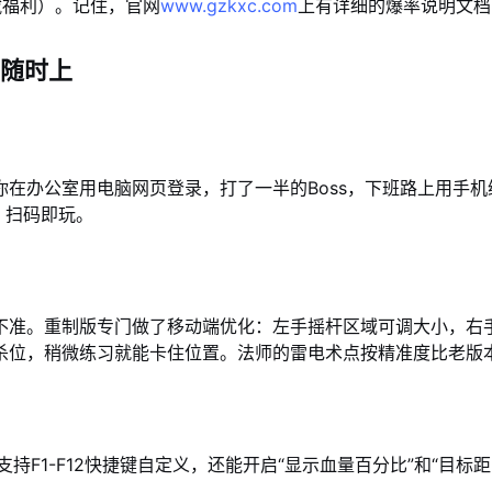
藏福利）。记住，官网
www.gzkxc.com
上有详细的爆率说明文档
随时上
在办公室用电脑网页登录，打了一半的Boss，下班路上用手
，扫码即玩。
不准。重制版专门做了移动端优化：左手摇杆区域可调大小，右手
杀位，稍微练习就能卡住位置。法师的雷电术点按精准度比老版本
持F1-F12快捷键自定义，还能开启“显示血量百分比”和“目