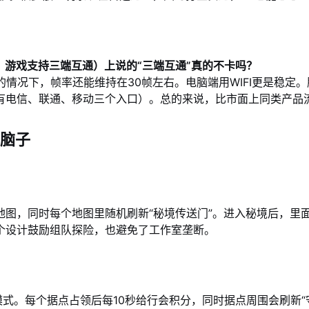
游戏支持三端互通）上说的“三端互通”真的不卡吗？
的情况下，帧率还能维持在30帧左右。电脑端用WIFI更是稳
有电信、联通、移动三个入口）。总的来说，比市面上同类产品
脑子
图，同时每个地图里随机刷新“秘境传送门”。进入秘境后，里
个设计鼓励组队探险，也避免了工作室垄断。
模式。每个据点占领后每10秒给行会积分，同时据点周围会刷新