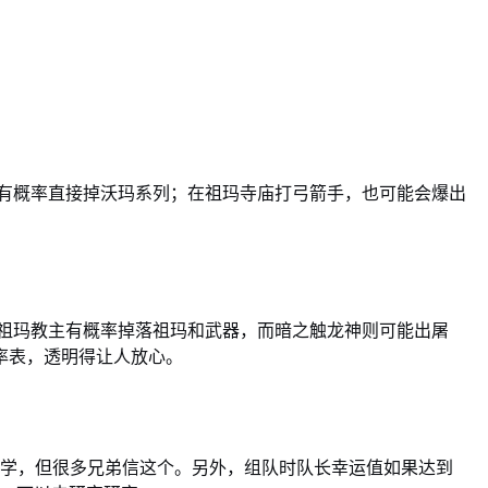
有概率直接掉沃玛系列；在祖玛寺庙打弓箭手，也可能会爆出
，祖玛教主有概率掉落祖玛和武器，而暗之触龙神则可能出屠
率表，透明得让人放心。
玄学，但很多兄弟信这个。另外，组队时队长幸运值如果达到