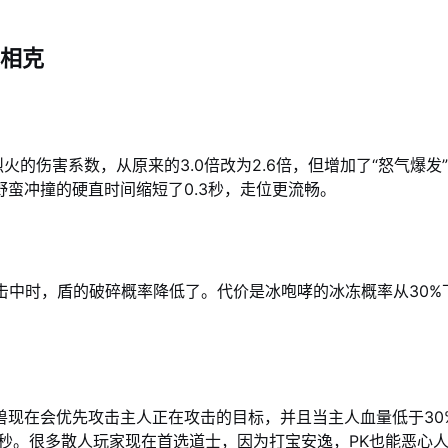
相克
火的伤害系数，从原来的3.0倍改为2.6倍，但增加了“怒气爆
蛮冲撞的硬直时间缩短了0.3秒，走位更流畅。
击中时，盾的破碎概率降低了。代价是冰咆哮的冰冻概率从30%下
现在会优先攻击主人正在攻击的目标，并且当主人血量低于30
0秒。很多散人玩家现在首选道士，因为打宝安逸，PK也能恶心