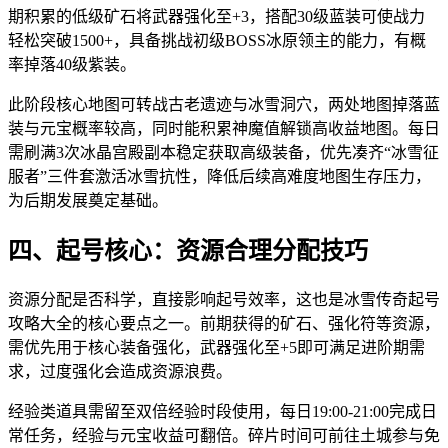
期积累的低级矿石将武器强化至+3，搭配30级蓝装可使战力
轻松突破1500+，具备挑战初级BOSS冰原领主的能力，有概
率掉落40级紫装。
此阶段核心地图可转战古老遗迹与冰雪洞穴，两处地图掉落蓝
装与元宝概率较高，同时能积累神魔值解锁高收益地图。每日
需刷满3次冰晶宫殿副本稳定获取高级装备，优先凑齐“冰雪征
服者”三件套激活冰雪抗性，降低后续高难度地图生存压力，
为后期发展奠定基础。
四、起号核心：资源合理分配技巧
资源分配是否科学，直接影响起号效率，这也是冰雪传奇起号
攻略大全的核心要点之一。前期获得的矿石、强化符等资源，
需优先用于核心装备强化，武器强化至+5即可满足进阶期需
求，过度强化会造成资源浪费。
经验类道具需留至双倍经验时段使用，每日19:00-21:00完成日
常任务，经验与元宝收益可翻倍。碎片时间可前往土城参与免