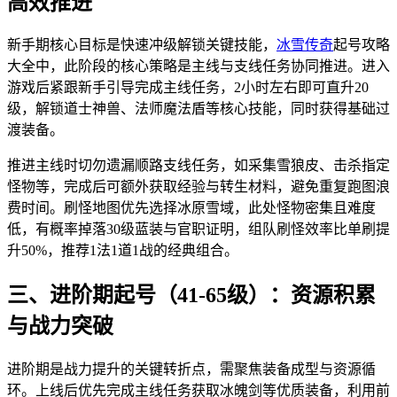
高效推进
新手期核心目标是快速冲级解锁关键技能，
冰雪传奇
起号攻略
大全中，此阶段的核心策略是主线与支线任务协同推进。进入
游戏后紧跟新手引导完成主线任务，2小时左右即可直升20
级，解锁道士神兽、法师魔法盾等核心技能，同时获得基础过
渡装备。
推进主线时切勿遗漏顺路支线任务，如采集雪狼皮、击杀指定
怪物等，完成后可额外获取经验与转生材料，避免重复跑图浪
费时间。刷怪地图优先选择冰原雪域，此处怪物密集且难度
低，有概率掉落30级蓝装与官职证明，组队刷怪效率比单刷提
升50%，推荐1法1道1战的经典组合。
三、进阶期起号（41-65级）：资源积累
与战力突破
进阶期是战力提升的关键转折点，需聚焦装备成型与资源循
环。上线后优先完成主线任务获取冰魄剑等优质装备，利用前