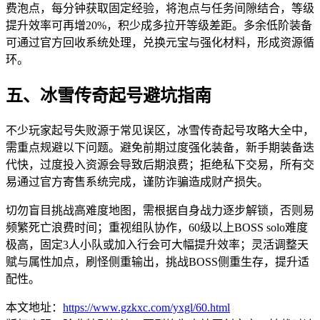
费泡点，每分钟获取固定经验，将泡点与任务间隙结合，等级
提升效率可再增20%，积少成多拉开等级差距。多余低阶装备
可通过官方回收系统处理，兑换元宝与强化材料，形成资源循
环。
五、冰雪传奇起号避坑指南
不少玩家起号失败源于常见误区，冰雪传奇起号攻略大全中，
需重点规避以下问题。避免前期过度强化装备，新手期装备迭
代快，过度投入资源会导致后期浪费；拒绝私下交易，所有交
易通过官方寄售系统完成，谨防诈骗造成财产损失。
切勿盲目挑战高难度地图，需根据自身战力逐步解锁，否则易
频繁死亡浪费时间；重视组队协作，60级以上BOSS solo难度
极高，固定3人小队或加入行会可大幅提升效率；灵活调整天
赋与属性加点，刷怪侧重输出，挑战BOSS侧重生存，提升适
配性。
本文地址：
https://www.gzkxc.com/yxgl/60.html