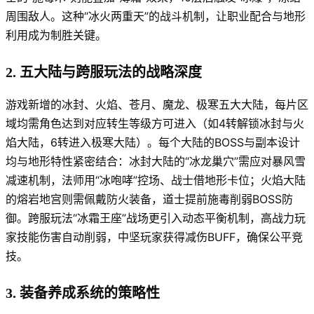
周围敌人。这种“冰火两重天”的战斗机制，让职业配合与地形
利用成为制胜关键。
2. 五大陆与跨服玩法的战略深度
游戏新增的冰封、火焰、苍月、魔龙、极寒五大大陆，每片区
域均需角色达到对应转生等级方可进入（如4转解锁冰封与火
焰大陆，6转进入极寒大陆）。每个大陆的BOSS与副本设计
均与地形特性紧密结合：冰封大陆的“冰龙巢穴”需应对暴风雪
减速机制，法师用“冰咆哮”控场、战士借地形卡位；火焰大陆
的熔岩地宫则需佩戴防火装备，道士提前施毒削弱BOSS防
御。跨服玩法“冰霜王座”战场更引入动态平衡机制，高战力玩
家技能伤害自动削弱，中坚玩家获得减伤BUFF，确保公平竞
技。
3. 装备养成系统的策略性