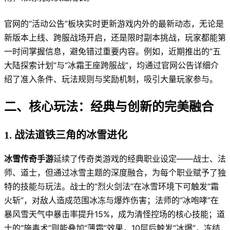
官网的“活动公告”板块实时更新游戏内外的最新动态，无论是
新版本上线、跨服战场开启，还是限时副本挑战，玩家都能第
一时间掌握信息，避免错过重要内容。例如，近期推出的“五
大陆探索计划”与“冰霜王座跨服战”，均通过官网公告详细介
绍了准入条件、玩法规则与奖励机制，吸引大量玩家参与。
二、核心玩法：经典与创新的完美融合
1. 战法道铁三角的冰雪进化
冰雪传奇手游
延续了传奇类游戏的经典职业设定——战士、法
师、道士，但通过冰雪主题的深度融合，为每个职业赋予了独
特的技能与玩法。战士的“烈火剑法”在冰雪环境下可触发“霜
火斩”，对敌人造成范围冰冻与爆炸伤害；法师的“冰咆哮”在
暴风雪天气中暴击率提升15%，成为清怪控场的核心技能；道
士的“施毒术”则能叠加“薄霜”效果，10层后触发“冰爆”，冻结