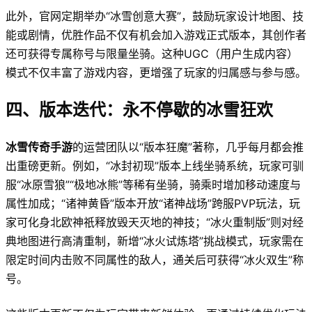
此外，官网定期举办“冰雪创意大赛”，鼓励玩家设计地图、技
能或剧情，优胜作品不仅有机会加入游戏正式版本，其创作者
还可获得专属称号与限量坐骑。这种UGC（用户生成内容）
模式不仅丰富了游戏内容，更增强了玩家的归属感与参与感。
四、版本迭代：永不停歇的冰雪狂欢
冰雪传奇手游
的运营团队以“版本狂魔”著称，几乎每月都会推
出重磅更新。例如，“冰封初现”版本上线坐骑系统，玩家可驯
服“冰原雪狼”“极地冰熊”等稀有坐骑，骑乘时增加移动速度与
属性加成；“诸神黄昏”版本开放“诸神战场”跨服PVP玩法，玩
家可化身北欧神祇释放毁天灭地的神技；“冰火重制版”则对经
典地图进行高清重制，新增“冰火试炼塔”挑战模式，玩家需在
限定时间内击败不同属性的敌人，通关后可获得“冰火双生”称
号。