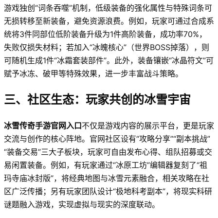
游戏独创“词条吞噬”机制，低级装备的强化属性与特殊词条可
无损转移至新装备，避免资源浪费。例如，玩家可通过合成系
统将3件同部位低阶装备升级为1件高阶装备，成功率70%，
失败仅损失材料；若加入“冰魄核心”（世界BOSS掉落），则
可随机生成1件“冰霜套装部件”。此外，装备镶嵌“冰晶符文”可
赋予冰冻、破甲等特殊效果，进一步丰富战斗策略。
三、社区生态：玩家共创的冰雪宇宙
冰雪传奇手游官网入口
不仅是游戏内容的展示平台，更是玩家
交流与创作的核心阵地。官网社区设有“攻略分享”“副本挑战”
“装备交易”三大子板块，玩家可自由发布心得、组队招募或交
易闲置装备。例如，有玩家通过“冰原工坊”编辑器复刻了“祖
玛寺庙冰封版”，将经典地图与冰雪元素融合，相关攻略在社
区广泛传播；另有玩家团队设计“极地科考副本”，将现实科研
谜题融入游戏，实现虚拟与现实的深度联动。