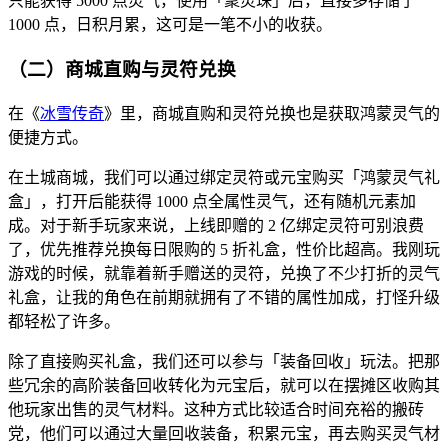
只能获得 5000 点灵气，使用「聚灵珠」后，直接多存储了
1000 点，日积月累，这可是一笔不小的收获。
（二）商城直购与灵符兑换
在《
冰雪传奇
》里，商城直购和灵符兑换也是获取鸿蒙灵气的
便捷方式。
在土城商城，我们可以通过绑定灵符或元宝购买「鸿蒙灵气礼
盒」，打开后能获得 1000 点全属性灵气，还有随机元素加
成。对于新手玩家来说，上线即赠的 2 亿绑定灵符可别浪费
了，优先推荐兑换每日限购的 5 折礼盒，性价比超高。我刚玩
游戏的时候，就靠着新手赠送的灵符，兑换了不少打折的灵气
礼盒，让我的角色在前期就拥有了不错的属性加成，打怪升级
都轻松了许多。
除了直接购买礼盒，我们还可以参与「装备回收」玩法。把那
些冗余的高阶装备回收转化为元宝后，就可以在摆摊区收购其
他玩家出售的灵气材料。这种方式比较适合时间充裕的搬砖
党，他们可以通过大量回收装备，积累元宝，再去购买灵气材