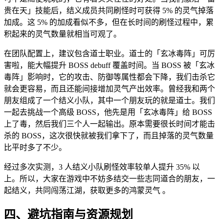
贵在天」技能后，结义成员共同刷怪时可获得 5% 的灵气掉落
加成。这 5% 的加成看似不多，但在长时间的刷怪过程中，累
积起来的灵气数量就相当可观了。
在团队配置上，建议包含道士职业。道士的「玄冰毒阵」可厉
害啦，能大幅提升 BOSS debuff 覆盖时间。当 BOSS 被「玄冰
毒阵」影响时，它的攻击、防御等属性都会下降，我们击杀它
就会更容易，而且还能间接增加灵气产出效率。曾经我和两个
朋友组成了一个结义小队，其中一个朋友玩的就是道士。我们
一起去挑战一个高级 BOSS，他先是用「玄冰毒阵」给 BOSS
上了毒，然后我们三个人一起输出。原本需要很长时间才能击
杀的 BOSS，这次很快就被我们拿下了，而且掉落的灵气数量
比平时多了不少。
经过多次实测，3 人结义小队刷怪效率较单人提升 35% 以
上。所以，大家在游戏中不妨多结交一些志同道合的朋友，一
起结义，共同闯荡江湖，获取更多的鸿蒙灵气 。
四、避坑指南与资源规划