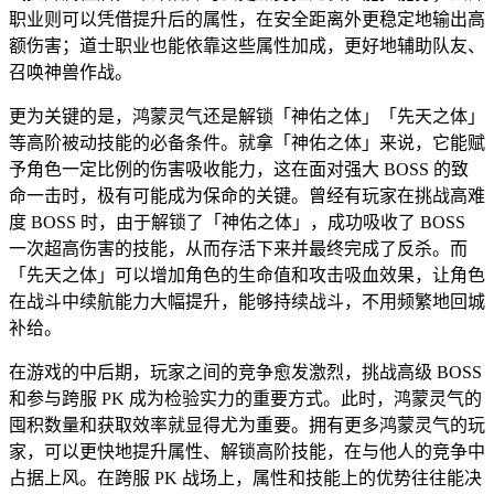
职业则可以凭借提升后的属性，在安全距离外更稳定地输出高
额伤害；道士职业也能依靠这些属性加成，更好地辅助队友、
召唤神兽作战。
更为关键的是，鸿蒙灵气还是解锁「神佑之体」「先天之体」
等高阶被动技能的必备条件。就拿「神佑之体」来说，它能赋
予角色一定比例的伤害吸收能力，这在面对强大 BOSS 的致
命一击时，极有可能成为保命的关键。曾经有玩家在挑战高难
度 BOSS 时，由于解锁了「神佑之体」，成功吸收了 BOSS
一次超高伤害的技能，从而存活下来并最终完成了反杀。而
「先天之体」可以增加角色的生命值和攻击吸血效果，让角色
在战斗中续航能力大幅提升，能够持续战斗，不用频繁地回城
补给。
在游戏的中后期，玩家之间的竞争愈发激烈，挑战高级 BOSS
和参与跨服 PK 成为检验实力的重要方式。此时，鸿蒙灵气的
囤积数量和获取效率就显得尤为重要。拥有更多鸿蒙灵气的玩
家，可以更快地提升属性、解锁高阶技能，在与他人的竞争中
占据上风。在跨服 PK 战场上，属性和技能上的优势往往能决