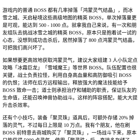
游戏内的普通 BOSS 都有几率掉落「鸿蒙灵气结晶」，而冰
雪之城、天启秘境这些高级地图的精英 BOSS，单次掉落量更
是可观，能达到 500 - 1000 点。就拿我自己来说，有一次和朋
友组队去挑战冰雪之城的精英 BOSS，原本只是抱着试一试的
心态，没想到成功击杀后，居然掉落了 800 点鸿蒙灵气结晶，
可把我们高兴坏了。
如果想要更高效地获取鸿蒙灵气，建议大家组建 3 人小队定点
攻略「冰霜巨龙」「雪域魔王」等世界 BOSS。队伍配置也很
关键，战士负责拉怪，利用自身高血量和高防御吸引 BOSS
的仇恨；法师在后方远程输出，释放强大的魔法技能给予
BOSS 致命一击；道士则承担治疗和辅助的职责，保证队友的
生命值，还能召唤神兽协助战斗。这样的阵容搭配，能大大提
升击杀效率。
还有个小技巧，装备「聚灵珠」道具后，可额外存储 20% 掉
落的灵气，不过每日上限是 10 万点。我有个朋友，他在刷
BOSS 前特意去商城购买了「聚灵珠」，一场战斗下来，原本