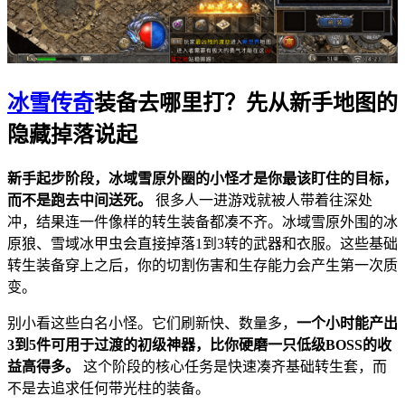
冰雪传奇
装备去哪里打？先从新手地图的
隐藏掉落说起
新手起步阶段，冰域雪原外圈的小怪才是你最该盯住的目标，
而不是跑去中间送死。
很多人一进游戏就被人带着往深处
冲，结果连一件像样的转生装备都凑不齐。冰域雪原外围的冰
原狼、雪域冰甲虫会直接掉落1到3转的武器和衣服。这些基础
转生装备穿上之后，你的切割伤害和生存能力会产生第一次质
变。
别小看这些白名小怪。它们刷新快、数量多，
一个小时能产出
3到5件可用于过渡的初级神器，比你硬磨一只低级BOSS的收
益高得多。
这个阶段的核心任务是快速凑齐基础转生套，而
不是去追求任何带光柱的装备。