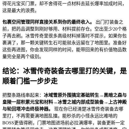
得花元宝买门票，却不舍得花一点材料去延长爆率加成时间，
这是最大的浪费。
包裹空间管理同样直接关系到你的最终收入。
出门打装备之
前，把药品调整到刚好够用、材料提前存仓。空出至少20个格
子再去刷。冰雪传奇里很多高级材料掉落时不提示，如果你包
裹满了，那一颗关键转生石可能就永远留在了地图里。准备好
这些再进图，你会发现同样的时间，能带回来的有价值物品数
量完全是两个级别。
结论：冰雪传奇装备去哪里打的关键，是
顺着门槛一步步走
把整条路线串起来：
冰域雪原外围搞定基础转生→黑暗之森与
皇陵一层积累元宝和材料→冰雪之城内部成型装备→上古神殿
与轮回塔冲击终极神器。
现在你已经清楚冰雪传奇装备去哪
里打，不再需要满地图乱撞。能秒杀的小怪永远比难啃的
BOSS更值得刷，门票地图进场前必拉满爆率，装备更新一定