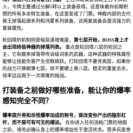
入，令牌主要通过分解5转以上装备获得。这意味着你前期积
攒的所有多余转生装备，在这里变成了门票。神殿内部的古代
兽王掉落起源系列和鸿蒙系列装备，这两套装备会激活强力的
套装属性。
轮回塔的机制则是每层递增难度，
第七层开始，BOSS身上才
会出现终极神器的掉落列表。
重点是轮回塔八层的轮回之
主，它有概率掉落带传说级词条的武器，这种武器的特殊属性
能够让技能伤害产生倍数跳跃。打轮回塔不要贪高层，如果你
的战力只够刷第七层，就不要硬上第八层。稳定的重复击杀，
效率远远高于一次艰难的挑战。
打装备之前做好哪些准备，能让你的爆率
感知完全不同？
爆率提升券和杀怪爆率加成的称号，是改变你产出的隐形杠
杆，而不是可有可无的摆设。
在你进入任何消耗门票的地图
之前，请务必确认身上的爆率增益处于激活状态。很多玩家舍