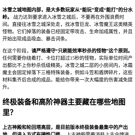
冰雪之城地图内部，是大多数玩家从“能玩”变成“能打”的分水
岭。
战力达到要求进入冰雪之城后，不要再在外围浪费时
间。直接往冰雪之城深处走，找冰雪巨龙、冰雪魔王这类精英
怪物。它们掉落的装备已经固定带攻击、生命加成属性，并且
开始出现成品吸血、暴击词条。
在这个阶段，
请严格遵守“只刷能效率秒杀的怪物”这个原则。
任何需要你绕着打、卡位打超过15秒的怪物，实际单位时间产
出都比不上你秒杀低级精英。冰雪之城二层的小房间内，冰霜
魔主会固定掉落下三格特殊装备，例如斗笠和盾牌碎片，这些
材料集齐后合成的成品，能给你带来一次大幅度的伤害减免提
升。
终极装备和高阶神器主要藏在哪些地图
里？
上古神殿和轮回塔高层，是目前版本终极装备最集中的产出
地，但进入方式有硬性门槛。
上古神殿需要消耗上古令牌进