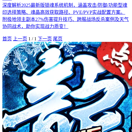
深度解析2025最新版锁魂系统机制，涵盖攻击/防御/功能型魂
印选择策略、魂晶高效获取路径、PVE/PVP实战配置方案。
附极地领主副本27%伤害提升技巧、跨服战场反杀案例及天气
协同战术，助你实现战力质变！
首页
上一页
1
/
1
下一页
尾页