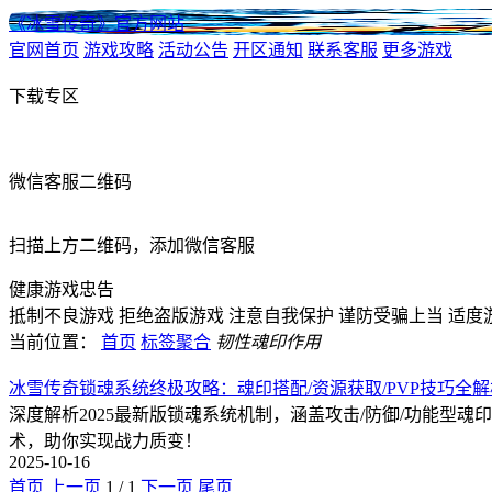
《冰雪传奇》官方网站
官网首页
游戏攻略
活动公告
开区通知
联系客服
更多游戏
下载专区
微信客服二维码
扫描上方二维码，添加微信客服
健康游戏忠告
抵制不良游戏
拒绝盗版游戏
注意自我保护
谨防受骗上当
适度
当前位置：
首页
标签聚合
韧性魂印作用
冰雪传奇锁魂系统终极攻略：魂印搭配/资源获取/PVP技巧全解
深度解析2025最新版锁魂系统机制，涵盖攻击/防御/功能型魂
术，助你实现战力质变！
2025-10-16
首页
上一页
1
/
1
下一页
尾页