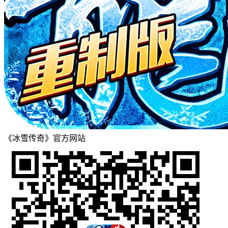
《冰雪传奇》官方网站