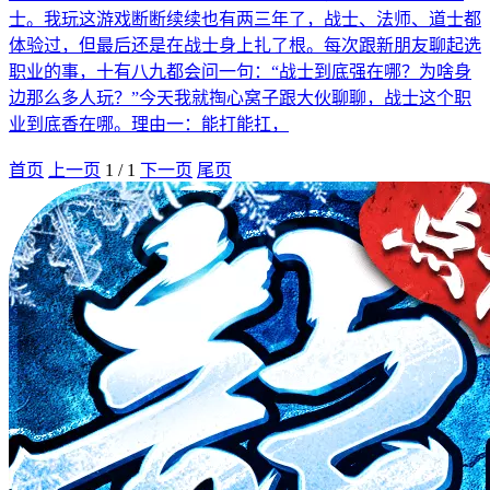
士。我玩这游戏断断续续也有两三年了，战士、法师、道士都
体验过，但最后还是在战士身上扎了根。每次跟新朋友聊起选
职业的事，十有八九都会问一句：“战士到底强在哪？为啥身
边那么多人玩？”今天我就掏心窝子跟大伙聊聊，战士这个职
业到底香在哪。理由一：能打能扛，
首页
上一页
1
/
1
下一页
尾页