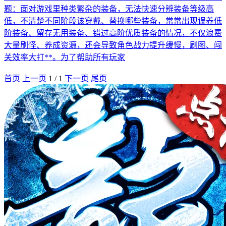
题：面对游戏里种类繁杂的装备，无法快速分辨装备等级高
低，不清楚不同阶段该穿戴、替换哪些装备，常常出现误养低
阶装备、留存无用装备、错过高阶优质装备的情况，不仅浪费
大量刷怪、养成资源，还会导致角色战力提升缓慢，刷图、闯
关效率大打**。为了帮助所有玩家
首页
上一页
1
/
1
下一页
尾页