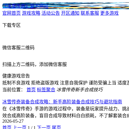
《冰雪传奇》官方网站
官网首页
游戏攻略
活动公告
开区通知
联系客服
更多游戏
下载专区
微信客服二维码
扫描上方二维码，添加微信客服
健康游戏忠告
抵制不良游戏
拒绝盗版游戏
注意自我保护
谨防受骗上当
适度
当前位置：
首页
标签聚合
冰雪传奇新手合成技巧
冰雪传奇装备合成攻略：新手高阶装备合成技巧与避坑指南
在《冰雪传奇》手游的游戏过程中，装备是玩家提升战力、挑
效合成高阶装备，盲目合成导致材料白白损耗，不了解套装合
2026-05-27
首页
上一页
1
/
1
下一页
尾页