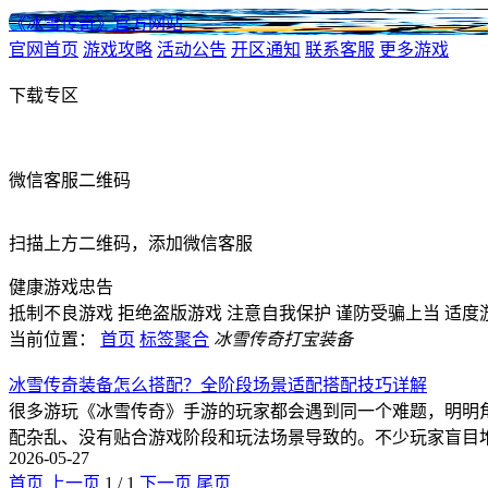
《冰雪传奇》官方网站
官网首页
游戏攻略
活动公告
开区通知
联系客服
更多游戏
下载专区
微信客服二维码
扫描上方二维码，添加微信客服
健康游戏忠告
抵制不良游戏
拒绝盗版游戏
注意自我保护
谨防受骗上当
适度
当前位置：
首页
标签聚合
冰雪传奇打宝装备
冰雪传奇装备怎么搭配？全阶段场景适配搭配技巧详解
很多游玩《冰雪传奇》手游的玩家都会遇到同一个难题，明明
配杂乱、没有贴合游戏阶段和玩法场景导致的。不少玩家盲目
2026-05-27
首页
上一页
1
/
1
下一页
尾页