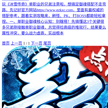
玩《冰雪传奇》单职业的兄弟注意啦，想搞定御魂搭配不走弯
路，先记好官方网站https://www.gzkxc.com，里面有最权威的
搭配参考，跟着实测攻略来，刷怪、PK、打BOSS都能轻松拿
捏。一、单职业御魂核心认知：别瞎搭！先搞懂这3个关键很
多兄弟刚接触单职业御魂，总觉得捡高级的堆就行，结果要么
属性冲突，要么战力虚高，实战根本
首页
上一页
1
/
1
下一页
尾页