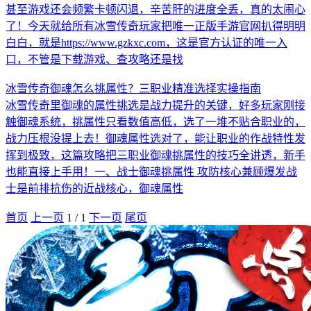
甚至游戏还会频繁卡顿闪退，辛苦肝的进度全丢，真的太闹心
了！今天就给所有冰雪传奇玩家把唯一正版手游官网扒得明明
白白，就是https://www.gzkxc.com，这是官方认证的唯一入
口，不管是下载游戏、查攻略还是找
冰雪传奇御魂怎么挑属性？三职业精准选择实操指南
冰雪传奇里御魂的属性挑选是战力提升的关键，好多玩家刚接
触御魂系统，挑属性只看数值高低，选了一堆不贴合职业的，
战力压根没提上去！御魂属性选对了，能让职业的作战特性发
挥到极致，这篇攻略把三职业御魂挑属性的技巧全讲透，新手
也能直接上手用！一、战士御魂挑属性 攻防核心兼顾爆发战
士是前排抗伤的近战核心，御魂属性
首页
上一页
1
/
1
下一页
尾页