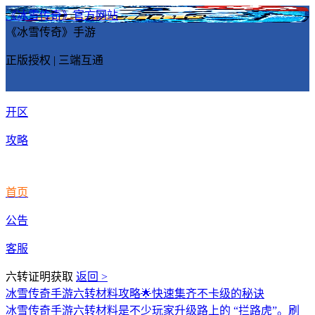
《冰雪传奇》官方网站
《冰雪传奇》手游
正版授权 | 三端互通
开区
攻略
首页
公告
客服
六转证明获取
返回 >
冰雪传奇手游六转材料攻略🌟快速集齐不卡级的秘诀
冰雪传奇手游六转材料是不少玩家升级路上的 “拦路虎”。刷